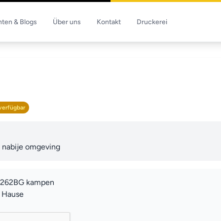
hten & Blogs
Über uns
Kontakt
Druckerei
verfügbar
 nabije omgeving
 8262BG kampen
u Hause