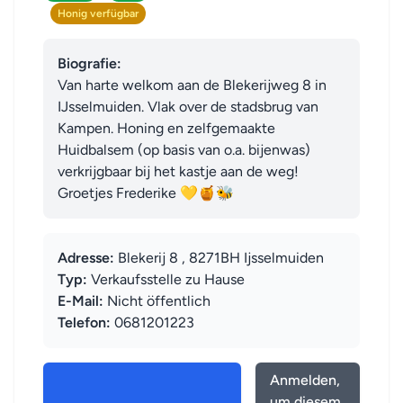
Honig verfügbar
Biografie:
Van harte welkom aan de Blekerijweg 8 in 
IJsselmuiden. Vlak over de stadsbrug van 
Kampen. Honing en zelfgemaakte 
Huidbalsem (op basis van o.a. bijenwas) 
verkrijgbaar bij het kastje aan de weg! 

Groetjes Frederike 💛🍯🐝
Adresse:
Blekerij 8 , 8271BH Ijsselmuiden
Typ:
Verkaufsstelle zu Hause
E-Mail:
Nicht öffentlich
Telefon:
0681201223
Anmelden,
um diesem