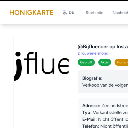
HONIGKARTE
DE
Startseite
Nachric
@Bijfluencer op Inst
Drouwenermond
Geprüft
Aktiv
Honig 
Biografie:
Verkoop van de volgen
Adresse:
Zeelandstre
Typ:
Verkaufsstelle z
E-Mail:
Nicht öffentli
Telefon:
Nicht öffentl