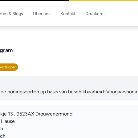
hten & Blogs
Über uns
Kontakt
Druckerei
agram
verfügbar
de honingsoorten op basis van beschikbaarheid: Voorjaarshoni
ekje 13 , 9523AX Drouwenermond
u Hause
ch
ich