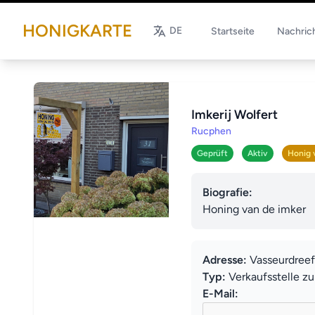
HONIGKARTE
DE
Startseite
Nachric
Imkerij Wolfert
Rucphen
Geprüft
Aktiv
Honig 
Biografie:
Honing van de imker
Adresse:
Vasseurdreef
Typ:
Verkaufsstelle z
E-Mail: