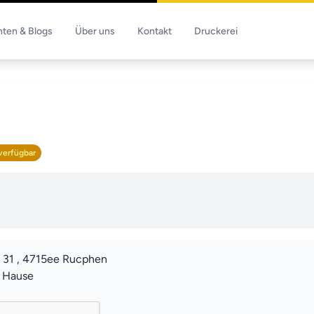
hten & Blogs
Über uns
Kontakt
Druckerei
verfügbar
 31 , 4715ee Rucphen
u Hause