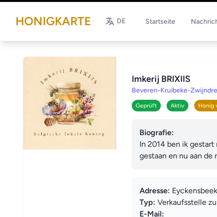
HONIGKARTE
DE
Startseite
Nachric
Imkerij BRIXIIS
Beveren-Kruibeke-Zwijndr
Geprüft
Aktiv
Honig 
Biografie:
In 2014 ben ik gestart
gestaan en nu aan de 
Adresse:
Eyckensbeeks
Typ:
Verkaufsstelle z
E-Mail: