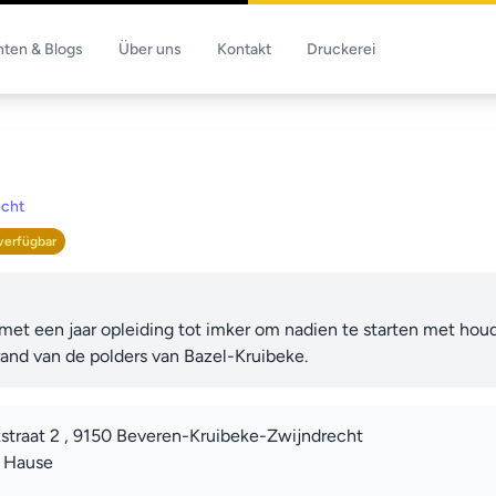
hten & Blogs
Über uns
Kontakt
Druckerei
echt
verfügbar
 met een jaar opleiding tot imker om nadien te starten met ho
rand van de polders van Bazel-Kruibeke.
traat 2 , 9150 Beveren-Kruibeke-Zwijndrecht
u Hause