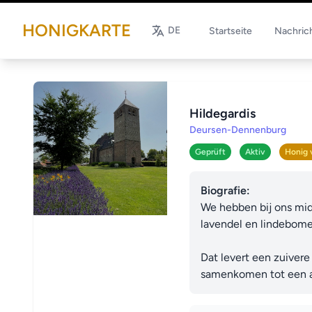
HONIGKARTE
DE
Startseite
Nachric
Hildegardis
Deursen-Dennenburg
Geprüft
Aktiv
Honig 
Biografie:
We hebben bij ons mid
lavendel en lindebomen
Dat levert een zuivere
samenkomen tot een a