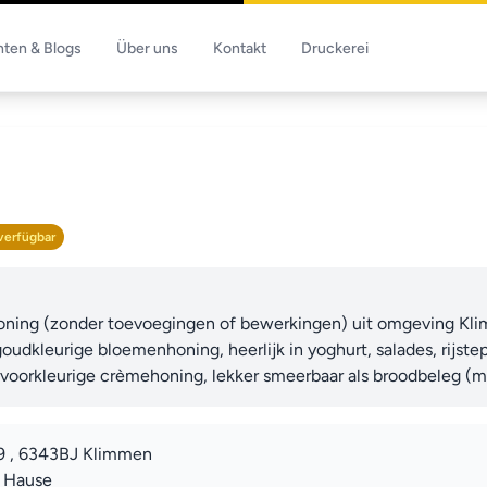
hten & Blogs
Über uns
Kontakt
Druckerei
verfügbar
oning (zonder toevoegingen of bewerkingen) uit omgeving Kli
dkleurige bloemenhoning, heerlijk in yoghurt, salades, rijstep
oorkleurige crèmehoning, lekker smeerbaar als broodbeleg (ma
9 , 6343BJ Klimmen
u Hause