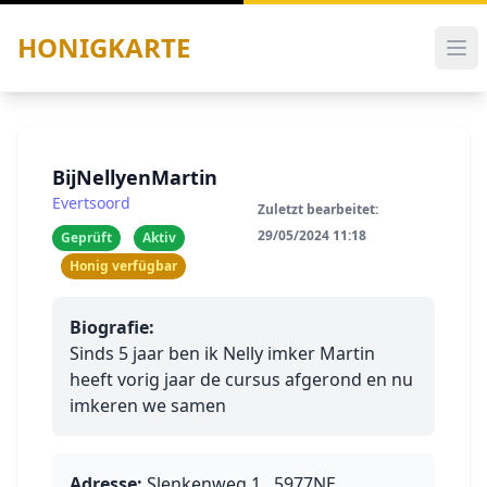
HONIGKARTE
BijNellyenMartin
Evertsoord
Zuletzt bearbeitet:
29/05/2024 11:18
Geprüft
Aktiv
Honig verfügbar
Biografie:
Sinds 5 jaar ben ik Nelly imker Martin 
heeft vorig jaar de cursus afgerond en nu 
imkeren we samen
Adresse:
Slenkenweg 1 , 5977NE