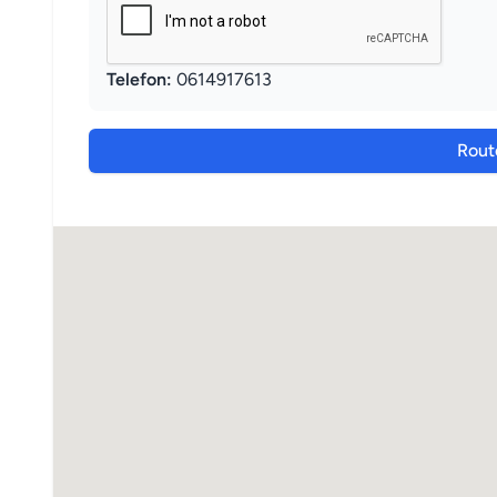
Telefon:
0614917613
Rout