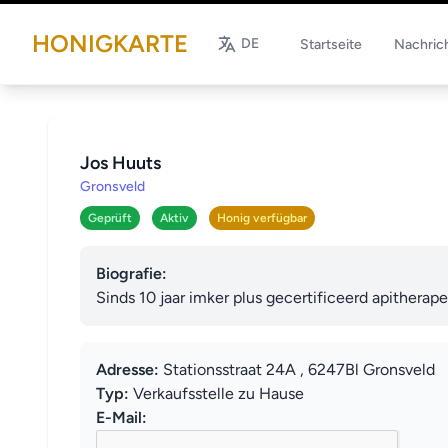
HONIGKARTE
DE
Startseite
Nachric
Jos Huuts
Gronsveld
Geprüft
Aktiv
Honig verfügbar
Biografie:
Sinds 10 jaar imker plus gecertificeerd apithera
Adresse:
Stationsstraat 24A , 6247Bl Gronsveld
Typ:
Verkaufsstelle zu Hause
E-Mail: