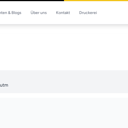
hten & Blogs
Über uns
Kontakt
Druckerei
peutm