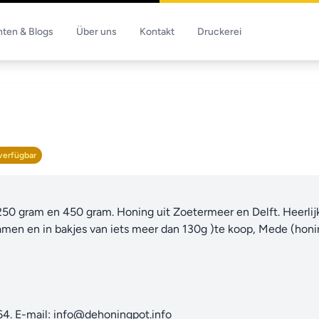
hten & Blogs
Über uns
Kontakt
Druckerei
verfügbar
250 gram en 450 gram. Honing uit Zoetermeer en Delft. Heerlij
ramen en in bakjes van iets meer dan 130g )te koop, Mede (honi
64. E-mail: info@dehoningpot.info