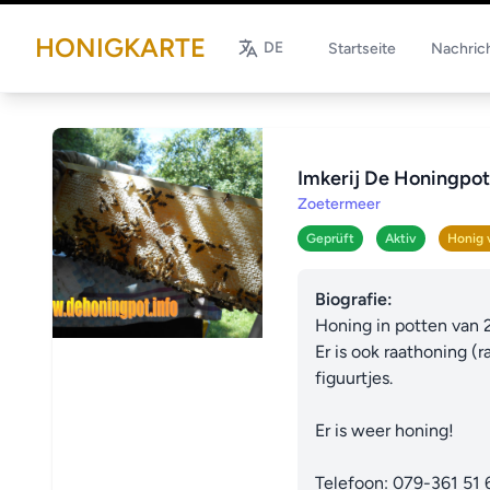
HONIGKARTE
DE
Startseite
Nachric
Imkerij De Honingpot
Zoetermeer
Geprüft
Aktiv
Honig 
Biografie:
Honing in potten van 
Er is ook raathoning (
figuurtjes.

Er is weer honing!

Telefoon: 079-361 51 