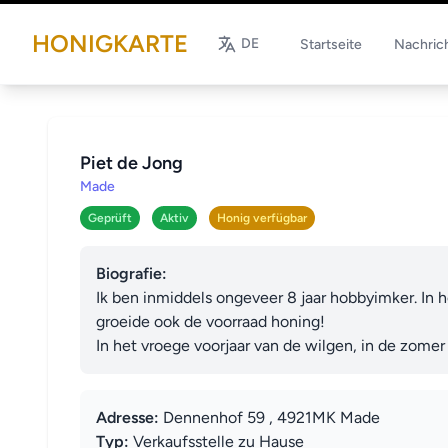
HONIGKARTE
DE
Startseite
Nachric
Piet de Jong
Made
Geprüft
Aktiv
Honig verfügbar
Biografie:
Ik ben inmiddels ongeveer 8 jaar hobbyimker. In h
groeide ook de voorraad honing! 

In het vroege voorjaar van de wilgen, in de zome
Adresse:
Dennenhof 59 , 4921MK Made
Typ:
Verkaufsstelle zu Hause