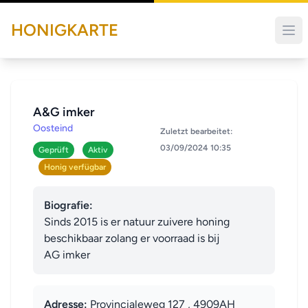
HONIGKARTE
A&G imker
Oosteind
Zuletzt bearbeitet:
03/09/2024 10:35
Geprüft
Aktiv
Honig verfügbar
Biografie:
Sinds 2015 is er natuur zuivere honing 
beschikbaar zolang er voorraad is bij 

AG imker
Adresse:
Provincialeweg 127 , 4909AH