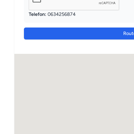
Telefon:
0634256874
Rout