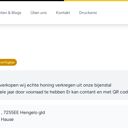
hten & Blogs
Über uns
Kontakt
Druckerei
verfügbar
erkopen wij echte honing verkregen uit onze bijenstal

le jaar door voorraad te hebben Er kan contant en met QR co
4 , 7255EE Hengelo gld
u Hause