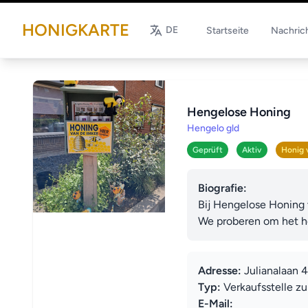
HONIGKARTE
DE
Startseite
Nachric
Hengelose Honing
Hengelo gld
Geprüft
Aktiv
Honig 
Biografie:
Bij Hengelose Honing v
We proberen om het he
Adresse:
Julianalaan 
Typ:
Verkaufsstelle z
E-Mail: