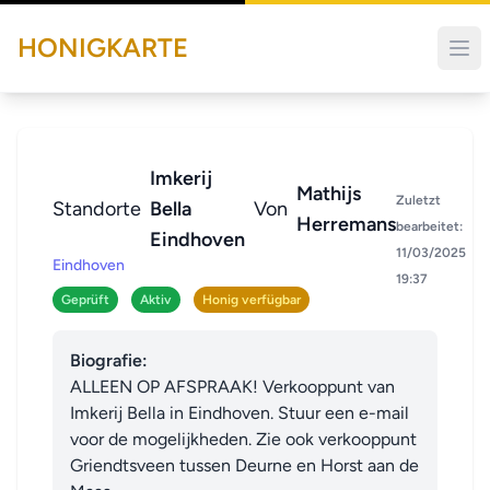
HONIGKARTE
Imkerij
Mathijs
Zuletzt
Standorte
Bella
Von
Herremans
bearbeitet:
Eindhoven
11/03/2025
Eindhoven
19:37
Geprüft
Aktiv
Honig verfügbar
Biografie:
ALLEEN OP AFSPRAAK! Verkooppunt van 
Imkerij Bella in Eindhoven. Stuur een e-mail 
voor de mogelijkheden. Zie ook verkooppunt 
Griendtsveen tussen Deurne en Horst aan de 