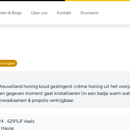
hten & Blogs
Über uns
Kontakt
Druckerei
verfügbar
 heuvelland honing koud geslingerd: crème honing uit het voorjaa
en gegeven moment gaat kristalliseren (in een badje warm wate
nwaskaarsen & propolis verkrijgbaar.
4 , 6291LR Vaals
u Hause