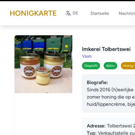
HONIGKARTE
DE
Startseite
Nachric
Imkerei Tolbertswei
Vaals
Geprüft
Aktiv
Honig 
Biografie:
Sinds 2016 (h)eerlijke
zomer honing die op e
huid/lippencrème, bije
Adresse:
Tolbertswei 2
Typ:
Verkaufsstelle z