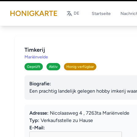
HONIGKARTE
DE
Startseite
Nachric
Timkerij
Mariënvelde
Geprüft
Aktiv
Honig verfügbar
Biografie:
Een prachtig landelijk gelegen hobby imkerij wa
Adresse:
Nicolaasweg 4 , 7263ta Mariënvelde
Typ:
Verkaufsstelle zu Hause
E-Mail: