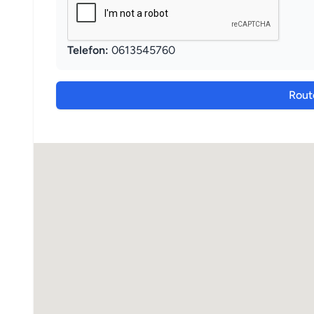
Telefon:
0613545760
Rout