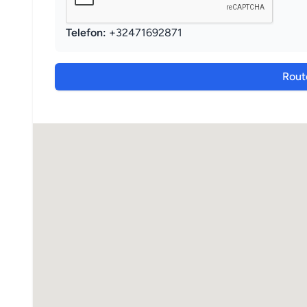
Telefon:
+32471692871
Rout