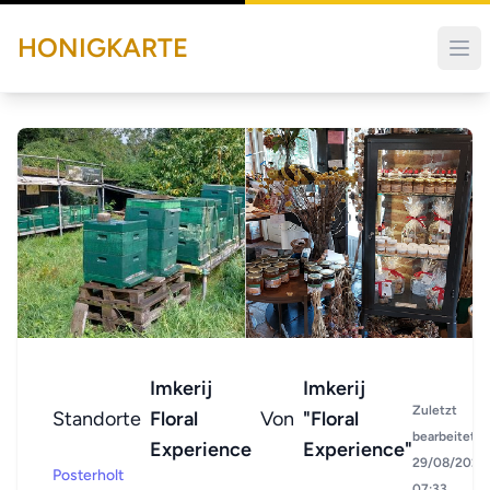
HONIGKARTE
Imkerij
Imkerij
Zuletzt
Standorte
Floral
Von
"Floral
bearbeitet:
Experience
Experience"
29/08/2024
Posterholt
07:33