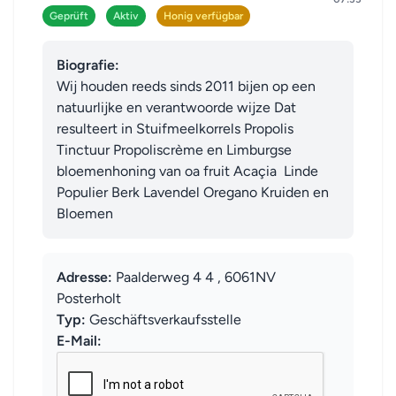
Geprüft
Aktiv
Honig verfügbar
Biografie:
Wij houden reeds sinds 2011 bijen op een 
natuurlijke en verantwoorde wijze Dat 
resulteert in Stuifmeelkorrels Propolis 
Tinctuur Propoliscrème en Limburgse 
bloemenhoning van oa fruit Acaçia  Linde 
Populier Berk Lavendel Oregano Kruiden en 
Bloemen
Adresse:
Paalderweg 4 4 , 6061NV
Posterholt
Typ:
Geschäftsverkaufsstelle
E-Mail: