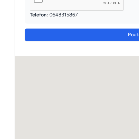
Telefon:
0648315867
Rout