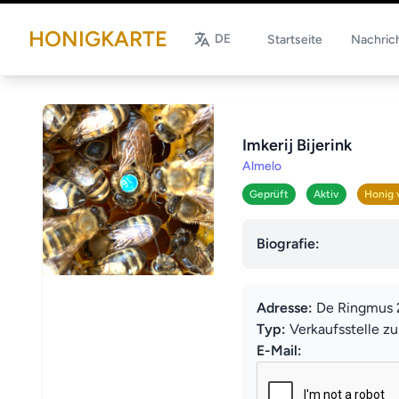
HONIGKARTE
DE
Startseite
Nachric
Imkerij Bijerink
Almelo
Geprüft
Aktiv
Honig 
Biografie:
Adresse:
De Ringmus 
Typ:
Verkaufsstelle z
E-Mail: