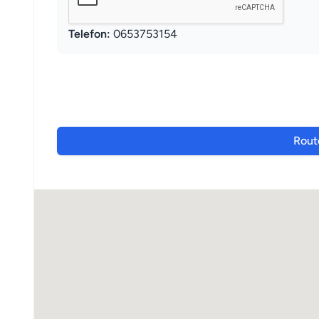
Telefon:
0653753154
Rout