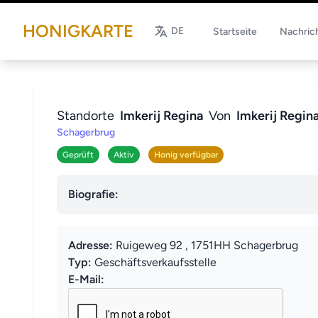
HONIGKARTE
DE
Startseite
Nachric
Standorte
Imkerij Regina
Von
Imkerij Regin
Schagerbrug
Geprüft
Aktiv
Honig verfügbar
Biografie:
Adresse:
Ruigeweg 92 , 1751HH Schagerbrug
Typ:
Geschäftsverkaufsstelle
E-Mail: