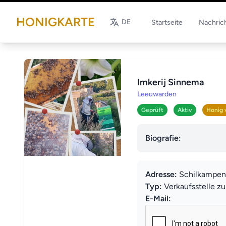
HONIGKARTE
DE
Startseite
Nachric
Imkerij Sinnema
Leeuwarden
Geprüft
Aktiv
Honig 
Biografie:
Adresse:
Schilkampen
Typ:
Verkaufsstelle z
E-Mail: