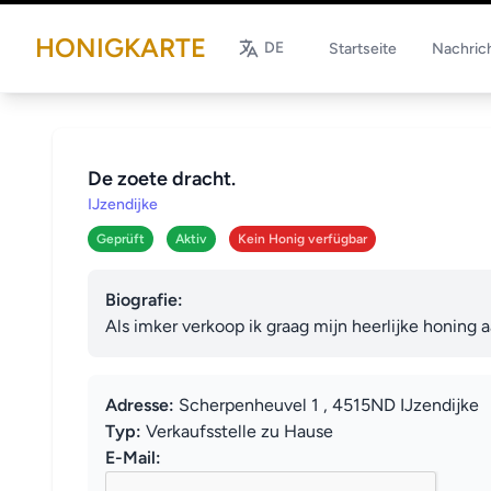
HONIGKARTE
DE
Startseite
Nachric
De zoete dracht.
IJzendijke
Geprüft
Aktiv
Kein Honig verfügbar
Biografie:
Als imker verkoop ik graag mijn heerlijke honing 
Adresse:
Scherpenheuvel 1 , 4515ND IJzendijke
Typ:
Verkaufsstelle zu Hause
E-Mail: