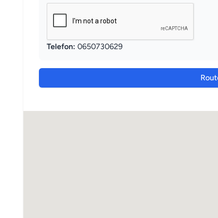
Telefon:
0650730629
Rout