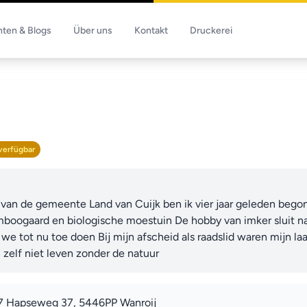
hten & Blogs
Über uns
Kontakt
Druckerei
verfügbar
d van de gemeente Land van Cuijk ben ik vier jaar geleden bego
mboogaard en biologische moestuin De hobby van imker sluit naa
we tot nu toe doen Bij mijn afscheid als raadslid waren mijn la
zelf niet leven zonder de natuur
 Hapseweg 37, 5446PP Wanroij