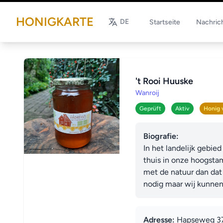
HONIGKARTE
DE
Startseite
Nachric
't Rooi Huuske
Wanroij
Geprüft
Aktiv
Honig 
Biografie:
In het landelijk gebie
thuis in onze hoogsta
met de natuur dan dat 
nodig maar wij kunnen 
Adresse:
Hapseweg 37