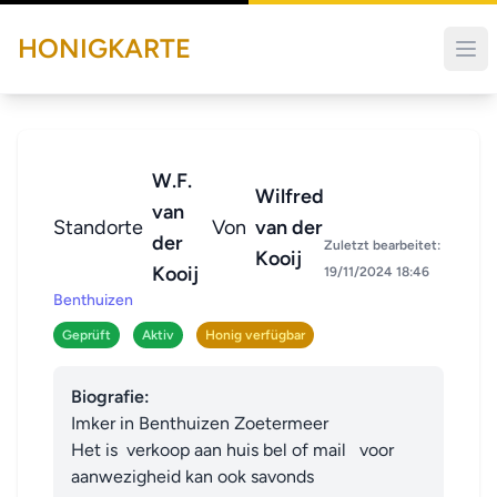
HONIGKARTE
W.F.
Wilfred
van
Standorte
Von
van der
der
Zuletzt bearbeitet:
Kooij
Kooij
19/11/2024 18:46
Benthuizen
Geprüft
Aktiv
Honig verfügbar
Biografie:
Imker in Benthuizen Zoetermeer

Het is  verkoop aan huis bel of mail   voor 
aanwezigheid kan ook savonds