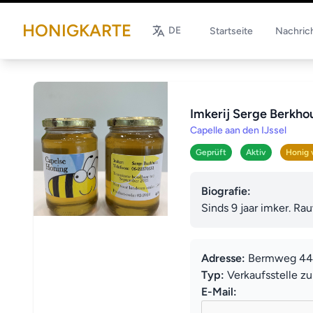
HONIGKARTE
DE
Startseite
Nachric
Imkerij Serge Berkho
Capelle aan den IJssel
Geprüft
Aktiv
Honig 
Biografie:
Sinds 9 jaar imker. Ra
Adresse:
Bermweg 448 
Typ:
Verkaufsstelle z
E-Mail: