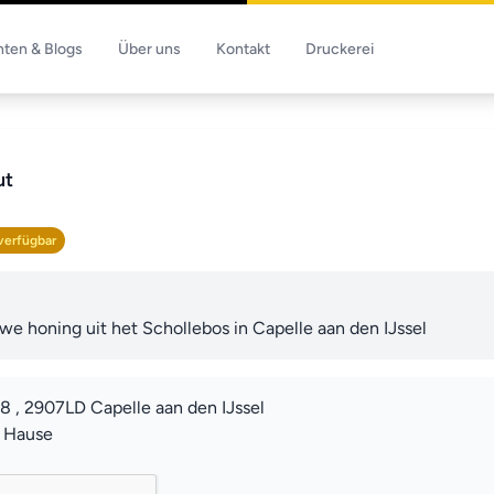
hten & Blogs
Über uns
Kontakt
Druckerei
ut
verfügbar
uwe honing uit het Schollebos in Capelle aan den IJssel
, 2907LD Capelle aan den IJssel
u Hause